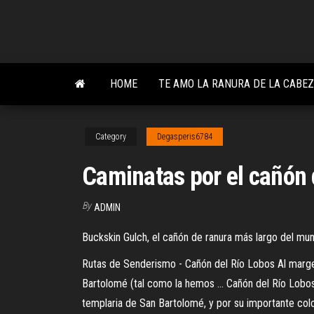
Skip
to
the
content
HOME
TE AMO LA RANURA DE LA CABEZ
Category
Degasperis6784
Caminatas por el cañón d
By
ADMIN
Buckskin Gulch, el cañón de ranura más largo del mu
Rutas de Senderismo - Cañón del Río Lobos Al margen
Bartolomé (tal como la hemos ... Cañón del Río Lobos
templaria de San Bartolomé, y por su importante colo