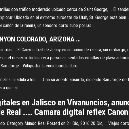
illas con tráfico moderado ubicado cerca de Saint George, ... El sende
 explorar. Ubicado en el extremo suroeste de Utah, St. George está bien 
l cañón de la ranura, un sendero corto sube por las ...
ANYON COLORADO, ARIZONA ...
erdas ... El Canyon Trail de Jenny es un cañón de ranura, sin embargo, 
en el desierto. Incluso vi a personas sentadas en sillas de playa admira
 San Jorge - Wikipedia, la enciclopedia libre
ales, ni adula a los ...... Con su acento absurdo, diciendo San Jorge de B
a que, al ...
tales en Jalisco en Vivanuncios, anunc
e Real .... Camara digital reflex Canon
do. Category Mundo Real Posted on 21 Dic, 2016 20 Dic, ... Viajes corto