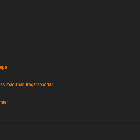
sepa
 las máquinas tragamonedas
emier
Proudly powered by
WordPress
|
Theme:
Envo Magazine