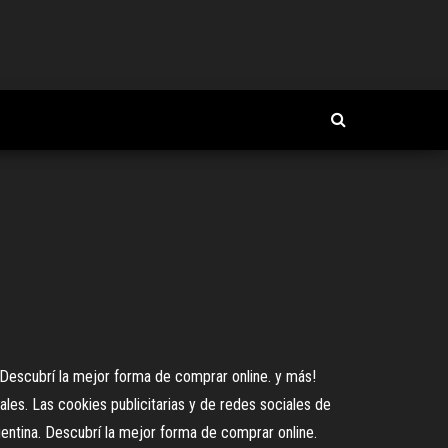
 Descubrí la mejor forma de comprar online. y más!
les. Las cookies publicitarias y de redes sociales de
gentina. Descubrí la mejor forma de comprar online.