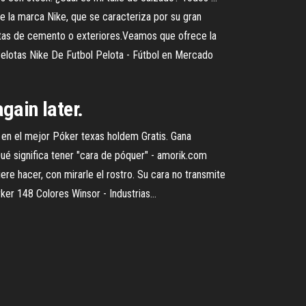
e la marca Nike, que se caracteriza por su gran
istas de cemento o exteriores.Veamos que ofrece la
Pelotas Nike De Futbol Pelota - Fútbol en Mercado
gain later.
en el mejor Póker texas holdem Gratis. Gana
é significa tener "cara de póquer" - amorik.com
re hacer, con mirarle el rostro. Su cara no transmite
er 148 Colores Winsor - Industrias…