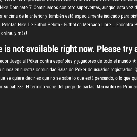
. Nike Dominate 7. Continuamos con otro superventas, aunque esta vez d
 por encima de la anterior y también está especialmente indicado para p
 Pelotas Nike De Futbol Pelota - Fútbol en Mercado Libre ... Encontrá 
online. y más!
 is not available right now. Please try a
gador Juega al Póker contra españoles y jugadores de todo el mundo ★ 
nunca en nuestra comunidad.Salas de Poker de usuarios registrados. Qu
ue se quiere decir es que no se sabe lo que está pensando, o lo que quie
or su cabeza. El término viene del juego de cartas.
Marcadores
Promark