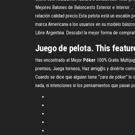
Mejores Balones de Baloncesto Exterior e Interior ..
relación calidad precio.Esta pelota está un escalón
marca Americana a los usuarios en su modelo básico.
Libre Argentina. Descubrí la mejor forma de comprar 
Juego de pelota. This feature
Has encontrado el Mejor
Póker
100% Gratis Multiju
premios, Juega torneos, Haz amig@s y diviérte como 
Cuando se dice que alguien tiene “cara de póker” lo q
nada, ni intenciones ni los pensamientos que pasan p