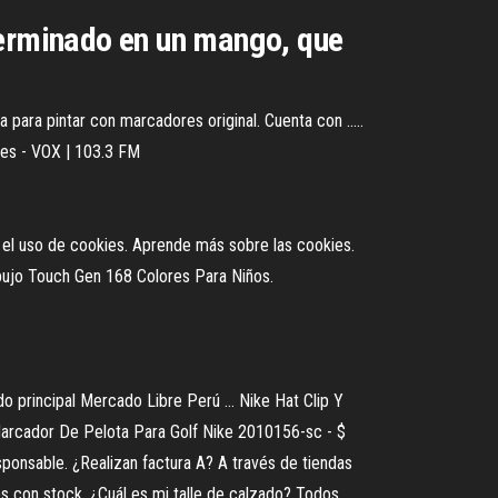
terminado en un mango, que
para pintar con marcadores original. Cuenta con .....
tes - VOX | 103.3 FM
 el uso de cookies. Aprende más sobre las cookies.
jo Touch Gen 168 Colores Para Niños.
 principal Mercado Libre Perú ... Nike Hat Clip Y
Marcador De Pelota Para Golf Nike 2010156-sc - $
sponsable. ¿Realizan factura A? A través de tiendas
s con stock. ¿Cuál es mi talle de calzado? Todos ...