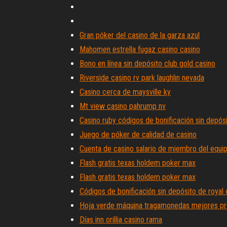
Gran póker del casino de la garza azul
Mahomen estrella fugaz casino casino
Bono en línea sin depósito club gold casino
Riverside casino rv park laughlin nevada
Casino cerca de maysville ky
Mt view casino pahrump nv
Casino ruby ​​códigos de bonificación sin depós
Juego de póker de calidad de casino
Cuenta de casino salario de miembro del equi
Flash gratis texas holdem poker max
Flash gratis texas holdem poker max
Códigos de bonificación sin depósito de royal 
Hoja verde máquina tragamonedas mejores pr
Días inn orillia casino rama