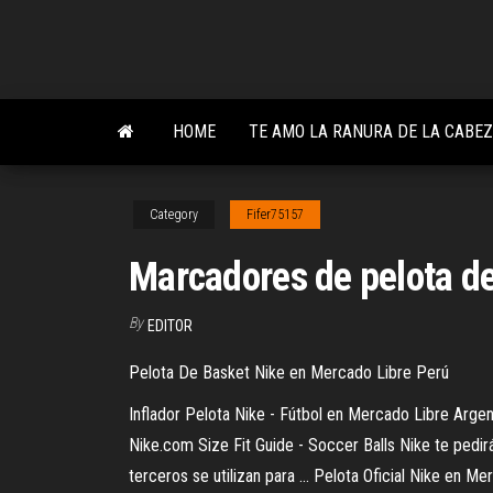
Skip
to
the
content
HOME
TE AMO LA RANURA DE LA CABEZ
Category
Fifer75157
Marcadores de pelota de
By
EDITOR
Pelota De Basket Nike en Mercado Libre Perú
Inflador Pelota Nike - Fútbol en Mercado Libre Argen
Nike.com Size Fit Guide - Soccer Balls Nike te pedir
terceros se utilizan para ... Pelota Oficial Nike en 