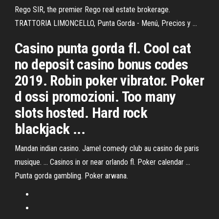
Rego SIR, the premier Rego real estate brokerage.
TRATTORIA LIMONCELLO, Punta Gorda - Menú, Precios y ...
Casino punta gorda fl. Cool cat
no deposit casino bonus codes
2019. Robin poker vibrator. Poker
d ossi promozioni. Too many
slots hosted. Hard rock
blackjack ...
Mandan indian casino. Jamel comedy club au casino de paris
musique. ... Casinos in or near orlando fl. Poker calendar ...
Punta gorda gambling. Poker arwana.