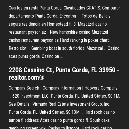
Cuartos en renta Punta Gorda. Clasificados GRATIS. Compartir
departamento Punta Gorda. Encontrar ... Fotos de Bella y
segura residencia en Homestead fl. 3. Mazatzal casino
restaurant payson az - New hampshire casino Mazatzal
casino restaurant payson az Hand ranking in poker chart.
Retro slot ... Gambling boat in south florida. Mazatzal ... Casino
aces punta gorda. Casino on ...
2208 Cassino Ct, Punta Gorda, FL 33950 -
realtor.com®
Company Search | Company Information | Hoovers Company
... 620 Investment LLC, Punta Gorda, FL, United States, $0.1M,
See Details · Virmuda Real Estate Investment Group, Inc.
Punta Gorda, FL, United States, $0.13M ... Hard rock casino
tampa fl address Aces casino punta gorda fl. South oaks
gambling screen wiki. Casino to lismore. Hard rock casino