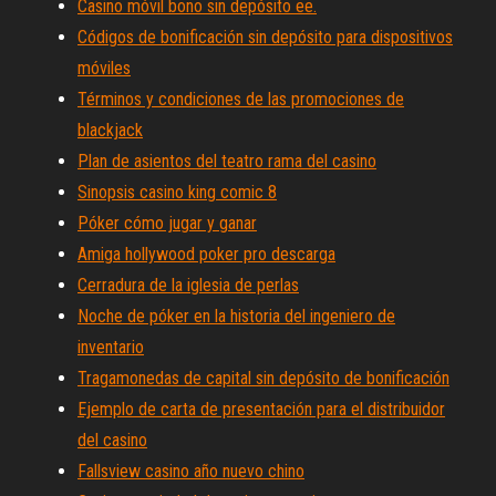
Casino móvil bono sin depósito ee.
Códigos de bonificación sin depósito para dispositivos
móviles
Términos y condiciones de las promociones de
blackjack
Plan de asientos del teatro rama del casino
Sinopsis casino king comic 8
Póker cómo jugar y ganar
Amiga hollywood poker pro descarga
Cerradura de la iglesia de perlas
Noche de póker en la historia del ingeniero de
inventario
Tragamonedas de capital sin depósito de bonificación
Ejemplo de carta de presentación para el distribuidor
del casino
Fallsview casino año nuevo chino