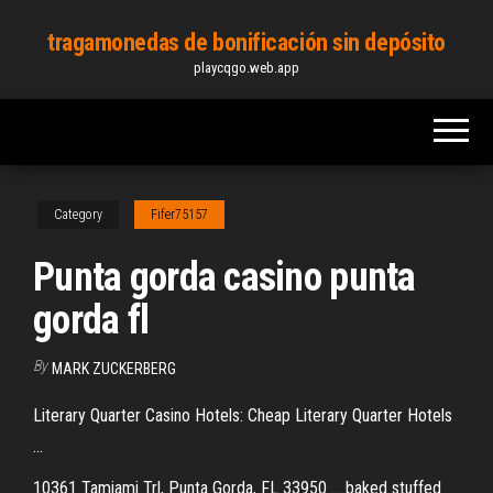
Skip
tragamonedas de bonificación sin depósito
to
playcqgo.web.app
the
content
Category
Fifer75157
Punta gorda casino punta
gorda fl
By
MARK ZUCKERBERG
Literary Quarter Casino Hotels: Cheap Literary Quarter Hotels
...
10361 Tamiami Trl, Punta Gorda, FL 33950 ... baked stuffed