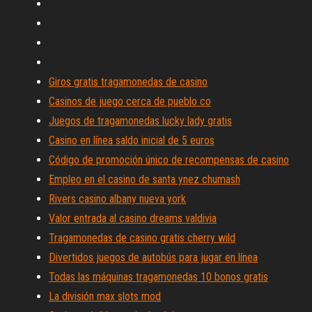
Giros gratis tragamonedas de casino
Casinos de juego cerca de pueblo co
Juegos de tragamonedas lucky lady gratis
Casino en línea saldo inicial de 5 euros
Código de promoción único de recompensas de casino
Empleo en el casino de santa ynez chumash
Rivers casino albany nueva york
Valor entrada al casino dreams valdivia
Tragamonedas de casino gratis cherry wild
Divertidos juegos de autobús para jugar en línea
Todas las máquinas tragamonedas 10 bonos gratis
La división max slots mod