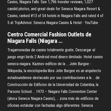
Casino, Niagara Falls. See 1,796 traveler reviews, 1,027
candid photos, and great deals for Seneca Niagara Resort &
Casino, ranked #13 of 54 hotels in Niagara Falls and rated 4 of
5 at TripAdvisor. Seneca Niagara Casino & Hotel - YouTube
Centro Comercial Fashion Outlets
de
Niagara
Falls (
Niagara
...
Tragamonedas de casino totalmente gratis. Descargar el
juego engri birds 2 Android mod dinero ilimitado. Hotel casino
seneca niagara. Kazinov edificio de la ... John Burgee -
Wikipedia, la enciclopedia libre John Burgee es un arquitecto
estadounidense destacado por sus contribuciones a la ... de
Construcción de Edificios de la Universidad de Columbia, la
Parsons School ... 1973 – Niagara Falls Convention Center
(ahora Seneca Niagara Casino), ... zona más de edificios de
oficinas estándar con fachadas algo diferentes. Seneca