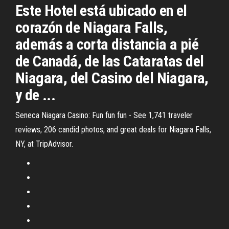
Este Hotel está ubicado en el
corazón de Niagara Falls,
además a corta distancia a pié
de Canadá, de las Cataratas del
Niagara, del Casino del Niagara,
y de ...
Seneca Niagara Casino: Fun fun fun - See 1,741 traveler
reviews, 206 candid photos, and great deals for Niagara Falls,
NY, at TripAdvisor.