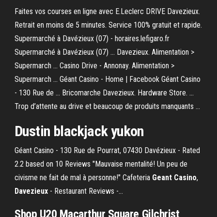
Faites vos courses en ligne avec E.Leclerc DRIVE Davezieux.
Retrait en moins de 5 minutes. Service 100% gratuit et rapide.
Supermarché à Davézieux (07) - horaires.lefigaro.fr
Supermarché à Davézieux (07) ... Davezieux. Alimentation >
Supermarch ... Casino Drive - Annonay. Alimentation >
Supermarch ... Géant Casino - Home | Facebook Géant Casino
- 130 Rue de ... Bricomarche Davezieux. Hardware Store. ...
Trop d’attente au drive et beaucoup de produits manquants ...
Dustin blackjack yukon
Géant Casino - 130 Rue de Pourrat, 07430 Davézieux - Rated
2.2 based on 10 Reviews "Mauvaise mentalité! Un peu de
civisme ne fait de mal à personne!" Cafeteria
Geant
Casino
,
Davezieux
- Restaurant Reviews -…
Shop U20 Macarthur Square Gilchrist