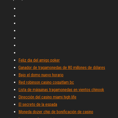
Feliz dia del amigo poker
Ganador de tragamonedas de 80 millones de dólares
Bajo el domo nuevo horario
Red robinson casino coquitlam bc
Lista de máquinas tragamonedas en vientos chinook
Dirección del casino miami high life
El secreto de la espada
Moneda dozer chip de bonificación de casino