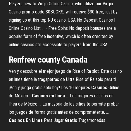
Players new to Virgin Online Casino, who utilize our Virgin
Casino promo code 30BUCKS, will receive $30 free, just by
signing up at this top NJ casino. USA No Deposit Casinos |
Online Casino List ... - Free Spins No deposit bonuses are a
popular form of free incentive, which is often credited by
online casinos still accessible to players from the USA.
Renfrew county Canada
Ven y descubre el mejor juego de Rise of Ra slot. Este casino
en línea tiene la tragaperras de Ultra Rise of Ra solo para ti.
¡Ven y juega gratis solo hoy! Los 10 mejores
Casinos
Online
de México -
Casinos
en
línea
... Los mejores casinos en
línea de México ... La mayoría de los sitios te permite probar
los juegos de forma gratis antes de comprometerte, ...
Casinos
En
Linea
Para Jugar
Gratis
Tragamonedas