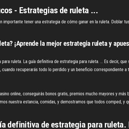
cos - Estrategias de ruleta ...
s tan importante tener una estrategia de cómo ganar en la ruleta. Doblar 
eta? ¡Aprende la mejor estrategia ruleta y apuest
para ruleta. La guía definitiva de estrategia para ruleta. ... Es decir, qu
, cuando recuperarás todo lo perdido y un beneficio correspondiente a 
 casino online, conseguirás bonos gratis, premios mucho mayores y más
mos nuestra estancia, comidas, y demostramos que todos comped, y que 
a definitiva de estrategia para ruleta. 