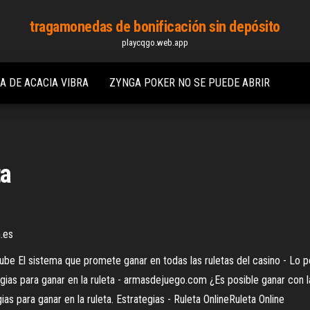
tragamonedas de bonificación sin depósito
playcqgo.web.app
A DE ACACIA VIBRA
ZYNGA POKER NO SE PUEDE ABRIR
ta
m.es
ube El sistema que promete ganar en todas las ruletas del casino - Lo 
as para ganar en la ruleta - armasdejuego.com ¿Es posible ganar con la ru
s para ganar en la ruleta. Estrategias - Ruleta OnlineRuleta Online