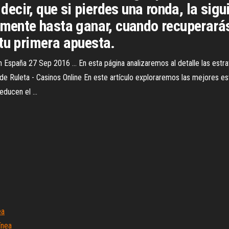
s decir, que si pierdes una ronda, la sig
amente hasta ganar, cuando recuperarás
 tu primera apuesta.
 España 27 Sep 2016 ... En esta página analizaremos al detalle las estrate
 de Ruleta - Casinos Online En este artículo exploraremos las mejores estra
ducen el ...
ea
ínea